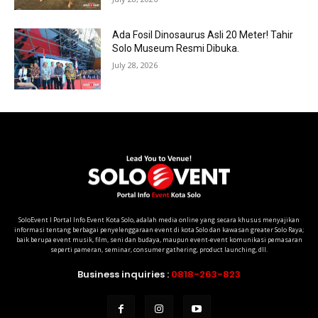
Ada Fosil Dinosaurus Asli 20 Meter! Tahir
Solo Museum Resmi Dibuka.
July 28, 2026
SoloEvent I Portal Info Event Kota Solo, adalah media online yang secara khusus menyajikan
informasi tentang berbagai penyelenggaraan event di kota Solo dan kawasan greater Solo Raya;
baik berupa event musik, film, seni dan budaya, maupun event-event komunikasi pemasaran
seperti pameran, seminar, consumer gathering, product launching, dll.
Business inquiries :
0818-263-823