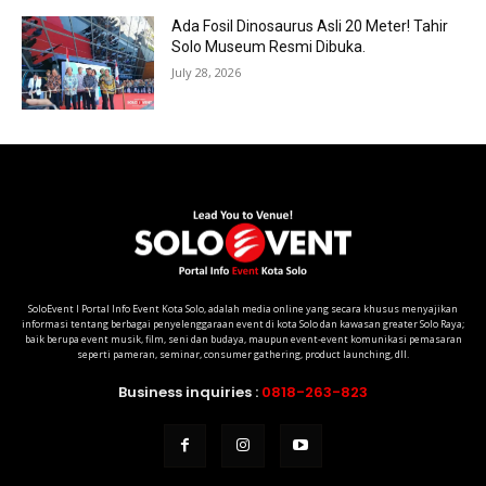
Ada Fosil Dinosaurus Asli 20 Meter! Tahir
Solo Museum Resmi Dibuka.
July 28, 2026
SoloEvent I Portal Info Event Kota Solo, adalah media online yang secara khusus menyajikan
informasi tentang berbagai penyelenggaraan event di kota Solo dan kawasan greater Solo Raya;
baik berupa event musik, film, seni dan budaya, maupun event-event komunikasi pemasaran
seperti pameran, seminar, consumer gathering, product launching, dll.
Business inquiries :
0818-263-823