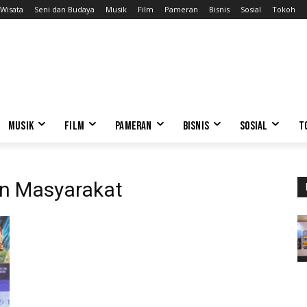
Wisata
Seni dan Budaya
Musik
Film
Pameran
Bisnis
Sosial
Tokoh
MUSIK
FILM
PAMERAN
BISNIS
SOSIAL
T
an Masyarakat