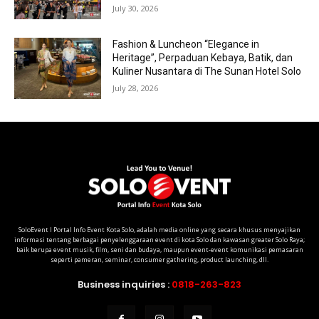
July 30, 2026
Fashion & Luncheon “Elegance in
Heritage”, Perpaduan Kebaya, Batik, dan
Kuliner Nusantara di The Sunan Hotel Solo
July 28, 2026
SoloEvent I Portal Info Event Kota Solo, adalah media online yang secara khusus menyajikan
informasi tentang berbagai penyelenggaraan event di kota Solo dan kawasan greater Solo Raya;
baik berupa event musik, film, seni dan budaya, maupun event-event komunikasi pemasaran
seperti pameran, seminar, consumer gathering, product launching, dll.
Business inquiries :
0818-263-823