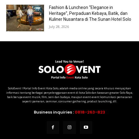
Fashion & Luncheon “Elegance in
Heritage”, Perpaduan Kebaya, Batik, dan
Kuliner Nusantara di The Sunan Hotel Solo
July 28, 2026
SoloEvent I Portal Info Event Kota Solo, adalah media online yang secara khusus menyajikan
informasi tentang berbagai penyelenggaraan event di kota Solo dan kawasan greater Solo Raya;
baik berupa event musik, film, seni dan budaya, maupun event-event komunikasi pemasaran
seperti pameran, seminar, consumer gathering, product launching, dll.
Business inquiries :
0818-263-823