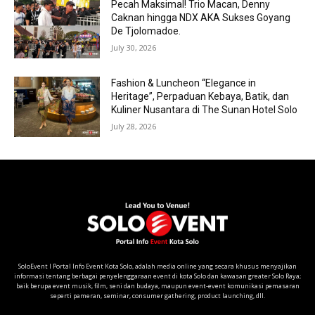
Pecah Maksimal! Trio Macan, Denny
Caknan hingga NDX AKA Sukses Goyang
De Tjolomadoe.
July 30, 2026
Fashion & Luncheon “Elegance in
Heritage”, Perpaduan Kebaya, Batik, dan
Kuliner Nusantara di The Sunan Hotel Solo
July 28, 2026
SoloEvent I Portal Info Event Kota Solo, adalah media online yang secara khusus menyajikan
informasi tentang berbagai penyelenggaraan event di kota Solo dan kawasan greater Solo Raya;
baik berupa event musik, film, seni dan budaya, maupun event-event komunikasi pemasaran
seperti pameran, seminar, consumer gathering, product launching, dll.