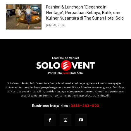
Fashion & Luncheon “Elegance in
Heritage”, Perpaduan Kebaya, Batik, dan
Kuliner Nusantara di The Sunan Hotel Solo
July 28, 2026
SoloEvent I Portal Info Event Kota Solo, adalah media online yang secara khusus menyajikan
informasi tentang berbagai penyelenggaraan event di kota Solo dan kawasan greater Solo Raya;
baik berupa event musik, film, seni dan budaya, maupun event-event komunikasi pemasaran
seperti pameran, seminar, consumer gathering, product launching, dll.
Business inquiries :
0818-263-823