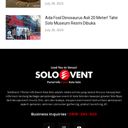
July 28, 2026
Ada Fosil Dinosaurus Asli 20 Meter! Tahir
Solo Museum Resmi Dibuka.
July 28, 2026
SoloEvent I Portal Info Event Kota Solo, adalah media online yang secara khusus menyajikan
informasi tentang berbagai penyelenggaraan event di kota Solo dan kawasan greater Solo Raya;
baik berupa event musik, film, seni dan budaya, maupun event-event komunikasi pemasaran
seperti pameran, seminar, consumer gathering, product launching, dll.
Business inquiries :
0818-263-823