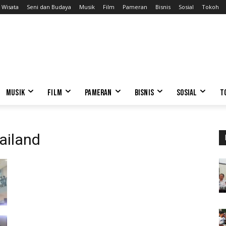
Wisata
Seni dan Budaya
Musik
Film
Pameran
Bisnis
Sosial
Tokoh
MUSIK
FILM
PAMERAN
BISNIS
SOSIAL
T
hailand