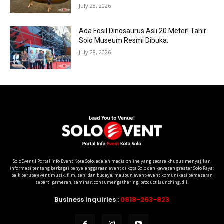
July 28, 2026
Ada Fosil Dinosaurus Asli 20 Meter! Tahir
Solo Museum Resmi Dibuka.
July 28, 2026
SoloEvent I Portal Info Event Kota Solo, adalah media online yang secara khusus menyajikan
informasi tentang berbagai penyelenggaraan event di kota Solo dan kawasan greater Solo Raya;
baik berupa event musik, film, seni dan budaya, maupun event-event komunikasi pemasaran
seperti pameran, seminar, consumer gathering, product launching, dll.
Business inquiries :
0818-263-823