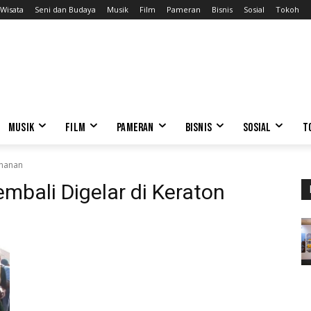
Wisata
Seni dan Budaya
Musik
Film
Pameran
Bisnis
Sosial
Tokoh
MUSIK
FILM
PAMERAN
BISNIS
SOSIAL
T
unanan
mbali Digelar di Keraton