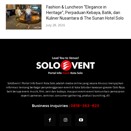
Fashion & Luncheon “Elegance in
Heritage”, Perpaduan Kebaya, Batik, dan
Kuliner Nusantara di The Sunan Hotel Solo
July 28, 2026
SoloEvent I Portal Info Event Kota Solo, adalah media online yang secara khusus menyajikan
informasi tentang berbagai penyelenggaraan event di kota Solo dan kawasan greater Solo Raya;
baik berupa event musik, film, seni dan budaya, maupun event-event komunikasi pemasaran
seperti pameran, seminar, consumer gathering, product launching, dll.
Business inquiries :
0818-263-823