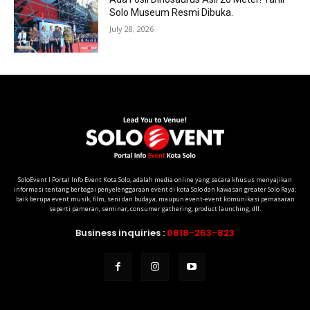
Solo Museum Resmi Dibuka.
July 28, 2026
SoloEvent I Portal Info Event Kota Solo, adalah media online yang secara khusus menyajikan
informasi tentang berbagai penyelenggaraan event di kota Solo dan kawasan greater Solo Raya;
baik berupa event musik, film, seni dan budaya, maupun event-event komunikasi pemasaran
seperti pameran, seminar, consumer gathering, product launching, dll.
Business inquiries :
0818-263-823