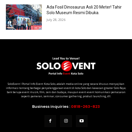
Ada Fosil Dinosaurus Asli 20 Meter! Tahir
Solo Museum Resmi Dibuka.
July 28, 2026
SoloEvent I Portal Info Event Kota Solo, adalah media online yang secara khusus menyajikan
informasi tentang berbagai penyelenggaraan event di kota Solo dan kawasan greater Solo Raya;
baik berupa event musik, film, seni dan budaya, maupun event-event komunikasi pemasaran
seperti pameran, seminar, consumer gathering, product launching, dll.
Business inquiries :
0818-263-823