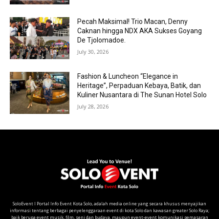
Pecah Maksimal! Trio Macan, Denny
Caknan hingga NDX AKA Sukses Goyang
De Tjolomadoe.
July 30, 2026
Fashion & Luncheon “Elegance in
Heritage”, Perpaduan Kebaya, Batik, dan
Kuliner Nusantara di The Sunan Hotel Solo
July 28, 2026
SoloEvent I Portal Info Event Kota Solo, adalah media online yang secara khusus menyajikan
informasi tentang berbagai penyelenggaraan event di kota Solo dan kawasan greater Solo Raya;
baik berupa event musik, film, seni dan budaya, maupun event-event komunikasi pemasaran