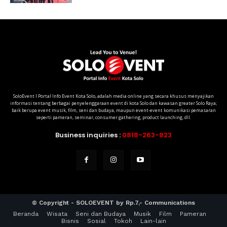
SoloEvent I Portal Info Event Kota Solo, adalah media online yang secara khusus menyajikan
informasi tentang berbagai penyelenggaraan event di kota Solo dan kawasan greater Solo Raya;
baik berupa event musik, film, seni dan budaya, maupun event-event komunikasi pemasaran
seperti pameran, seminar, consumer gathering, product launching, dll.
Business inquiries :
0818-263-823
© Copyright - SOLOEVENT by Rp.7,- Communications
Beranda
Wisata
Seni dan Budaya
Musik
Film
Pameran
Bisnis
Sosial
Tokoh
Lain-lain