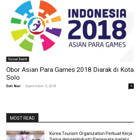
Sosial Event
Obor Asian Para Games 2018 Diarak di Kota
Solo
Esti Nur
-
September 5, 2018
0
MOST READ
Korea Tourism Organization Perkuat Kerja
Sama denganIndustri Pariwisata melalui