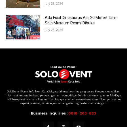
July 28, 2026
Ada Fosil Dinosaurus Asli 20 Meter! Tahir
Solo Museum Resmi Dibuka.
July 28, 2026
SoloEvent I Portal Info Event Kota Solo, adalah media online yang secara khusus menyajikan
informasi tentang berbagai penyelenggaraan event di kota Solo dan kawasan greater Solo Raya;
baik berupa event musik, film, seni dan budaya, maupun event-event komunikasi pemasaran
seperti pameran, seminar, consumer gathering, product launching, dll.
Business inquiries :
0818-263-823