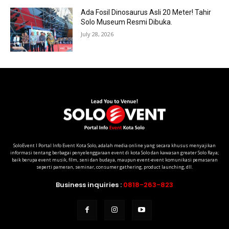
Ada Fosil Dinosaurus Asli 20 Meter! Tahir
Solo Museum Resmi Dibuka.
July 28, 2026
SoloEvent I Portal Info Event Kota Solo, adalah media online yang secara khusus menyajikan
informasi tentang berbagai penyelenggaraan event di kota Solo dan kawasan greater Solo Raya;
baik berupa event musik, film, seni dan budaya, maupun event-event komunikasi pemasaran
seperti pameran, seminar, consumer gathering, product launching, dll.
Business inquiries :
0818-263-823