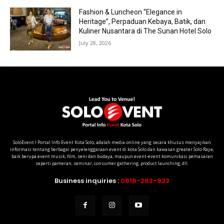
Fashion & Luncheon “Elegance in
Heritage”, Perpaduan Kebaya, Batik, dan
Kuliner Nusantara di The Sunan Hotel Solo
July 28, 2026
SoloEvent I Portal Info Event Kota Solo, adalah media online yang secara khusus menyajikan
informasi tentang berbagai penyelenggaraan event di kota Solo dan kawasan greater Solo Raya;
baik berupa event musik, film, seni dan budaya, maupun event-event komunikasi pemasaran
seperti pameran, seminar, consumer gathering, product launching, dll.
Business inquiries :
0818-263-823