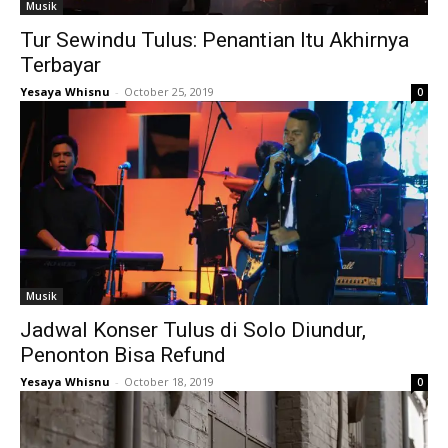
Musik
Tur Sewindu Tulus: Penantian Itu Akhirnya
Terbayar
Yesaya Whisnu
-
October 25, 2019
0
Musik
Jadwal Konser Tulus di Solo Diundur,
Penonton Bisa Refund
Yesaya Whisnu
-
October 18, 2019
0