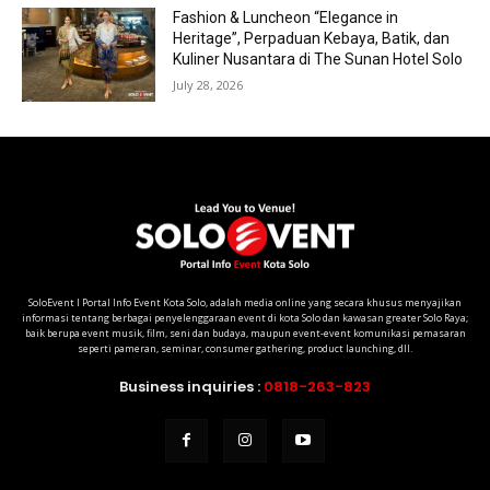
Fashion & Luncheon “Elegance in
Heritage”, Perpaduan Kebaya, Batik, dan
Kuliner Nusantara di The Sunan Hotel Solo
July 28, 2026
SoloEvent I Portal Info Event Kota Solo, adalah media online yang secara khusus menyajikan
informasi tentang berbagai penyelenggaraan event di kota Solo dan kawasan greater Solo Raya;
baik berupa event musik, film, seni dan budaya, maupun event-event komunikasi pemasaran
seperti pameran, seminar, consumer gathering, product launching, dll.
Business inquiries :
0818-263-823