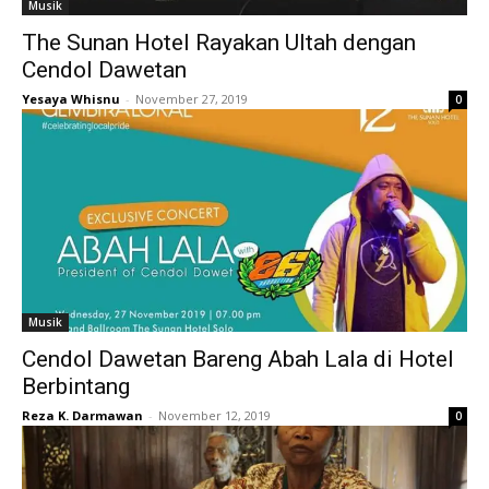
Musik
The Sunan Hotel Rayakan Ultah dengan
Cendol Dawetan
Yesaya Whisnu
-
November 27, 2019
0
Musik
Cendol Dawetan Bareng Abah Lala di Hotel
Berbintang
Reza K. Darmawan
-
November 12, 2019
0