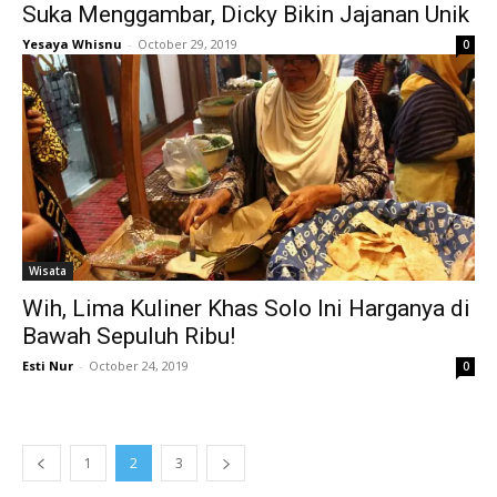
Suka Menggambar, Dicky Bikin Jajanan Unik
Yesaya Whisnu
-
October 29, 2019
0
Wisata
Wih, Lima Kuliner Khas Solo Ini Harganya di
Bawah Sepuluh Ribu!
Esti Nur
-
October 24, 2019
0
1
2
3