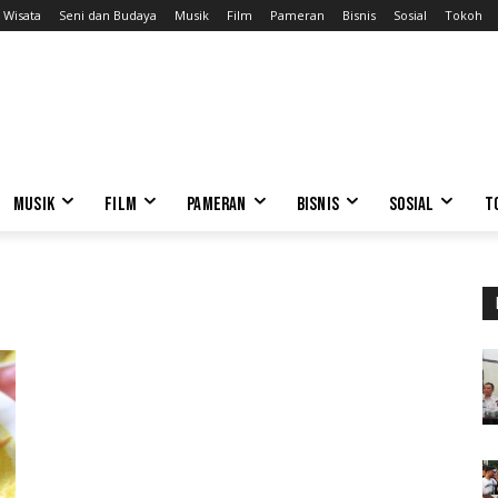
Wisata
Seni dan Budaya
Musik
Film
Pameran
Bisnis
Sosial
Tokoh
MUSIK
FILM
PAMERAN
BISNIS
SOSIAL
T