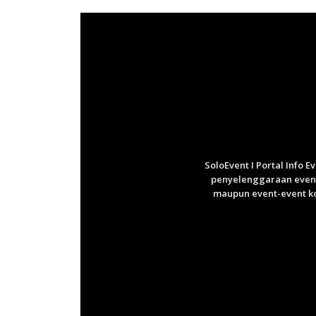
SoloEvent I Portal Info 
penyelenggaraan event 
maupun event-event ko