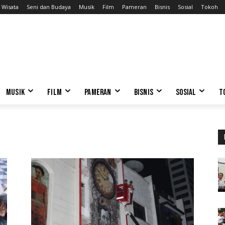
Wisata
Seni dan Budaya
Musik
Film
Pameran
Bisnis
Sosial
Tokoh
MUSIK
FILM
PAMERAN
BISNIS
SOSIAL
T