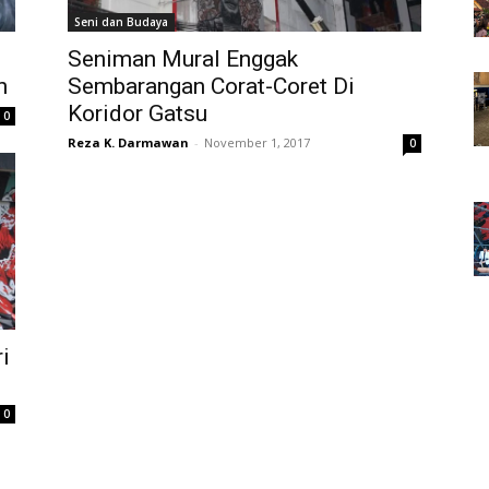
Seni dan Budaya
Seniman Mural Enggak
n
Sembarangan Corat-Coret Di
Koridor Gatsu
0
Reza K. Darmawan
-
November 1, 2017
0
i
0