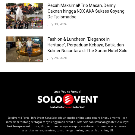
Pecah Maksimal! Trio Macan, Denny
Caknan hingga NDX AKA Sukses Goyang
De Tjolomadoe.
July 30, 2026
Fashion & Luncheon “Elegance in
Heritage”, Perpaduan Kebaya, Batik, dan
Kuliner Nusantara di The Sunan Hotel Solo
July 28, 2026
SoloEvent I Portal Info Event Kota Solo, adalah media online yang secara khusus menyajikan
informasi tentang berbagai penyelenggaraan event di kota Solo dan kawasan greater Solo Raya;
baik berupa event musik, film, seni dan budaya, maupun event-event komunikasi pemasaran
seperti pameran, seminar, consumer gathering, product launching, dll.