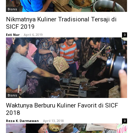
Bisnis
Nikmatnya Kuliner Tradisional Tersaji di
SICF 2019
Esti Nur
-
April 6, 2019
0
Bisnis
Waktunya Berburu Kuliner Favorit di SICF
2018
Reza K. Darmawan
-
April 13, 2018
0