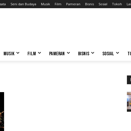
sata
Seni dan Budaya
Musik
Film
Pameran
Bisnis
Sosial
Tokoh
Lai
MUSIK
FILM
PAMERAN
BISNIS
SOSIAL
T