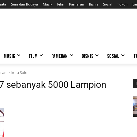
sata
Seni dan Budaya
Musik
Film
Pameran
Bisnis
Sosial
Tokoh
Lai
MUSIK
FILM
PAMERAN
BISNIS
SOSIAL
T
antik kota Solo
7 sebanyak 5000 Lampion