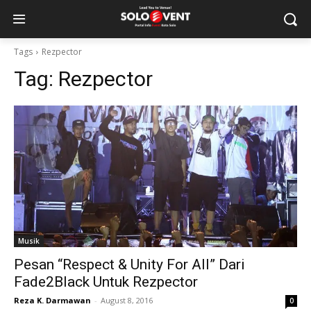
Tags
Rezpector
Tag:
Rezpector
Musik
Pesan “Respect & Unity For All” Dari
Fade2Black Untuk Rezpector
Reza K. Darmawan
-
August 8, 2016
0