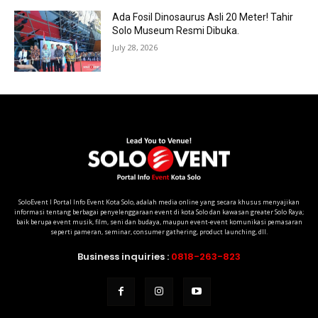
Ada Fosil Dinosaurus Asli 20 Meter! Tahir
Solo Museum Resmi Dibuka.
July 28, 2026
SoloEvent I Portal Info Event Kota Solo, adalah media online yang secara khusus menyajikan
informasi tentang berbagai penyelenggaraan event di kota Solo dan kawasan greater Solo Raya;
baik berupa event musik, film, seni dan budaya, maupun event-event komunikasi pemasaran
seperti pameran, seminar, consumer gathering, product launching, dll.
Business inquiries :
0818-263-823