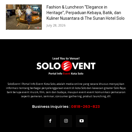
Fashion & Luncheon “Elegance in
Heritage”, Perpaduan Kebaya, Batik, dan
Kuliner Nusantara di The Sunan Hotel Solo
July 28, 2026
SoloEvent I Portal Info Event Kota Solo, adalah media online yang secara khusus menyajikan
informasi tentang berbagai penyelenggaraan event di kota Solo dan kawasan greater Solo Raya;
baik berupa event musik, film, seni dan budaya, maupun event-event komunikasi pemasaran
seperti pameran, seminar, consumer gathering, product launching, dll.
Business inquiries :
0818-263-823