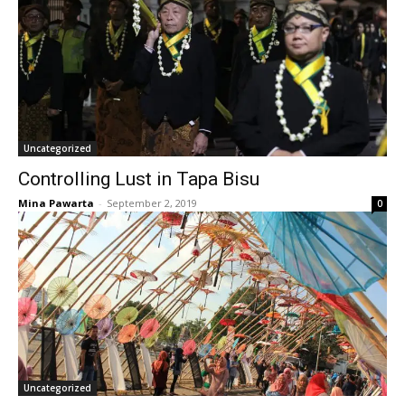
Uncategorized
Controlling Lust in Tapa Bisu
Mina Pawarta
-
September 2, 2019
0
Uncategorized