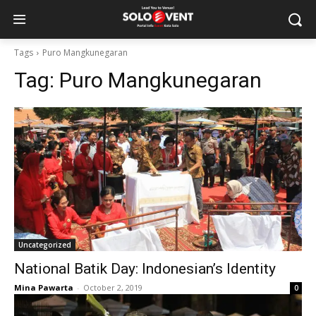
Tags
Puro Mangkunegaran
Tag:
Puro Mangkunegaran
Uncategorized
National Batik Day: Indonesian’s Identity
Mina Pawarta
-
October 2, 2019
0