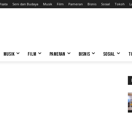
isata
Seni dan Budaya
Musik
Film
Pameran
Bisnis
Sosial
Tokoh
L
MUSIK
FILM
PAMERAN
BISNIS
SOSIAL
T