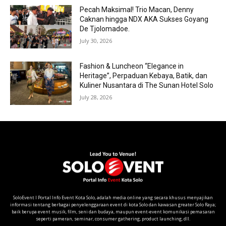
Pecah Maksimal! Trio Macan, Denny
Caknan hingga NDX AKA Sukses Goyang
De Tjolomadoe.
July 30, 2026
Fashion & Luncheon “Elegance in
Heritage”, Perpaduan Kebaya, Batik, dan
Kuliner Nusantara di The Sunan Hotel Solo
July 28, 2026
SoloEvent I Portal Info Event Kota Solo, adalah media online yang secara khusus menyajikan
informasi tentang berbagai penyelenggaraan event di kota Solo dan kawasan greater Solo Raya;
baik berupa event musik, film, seni dan budaya, maupun event-event komunikasi pemasaran
seperti pameran, seminar, consumer gathering, product launching, dll.