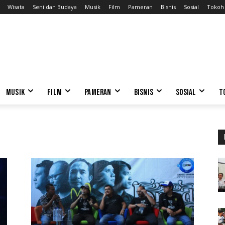
Wisata
Seni dan Budaya
Musik
Film
Pameran
Bisnis
Sosial
Tokoh
MUSIK
FILM
PAMERAN
BISNIS
SOSIAL
T