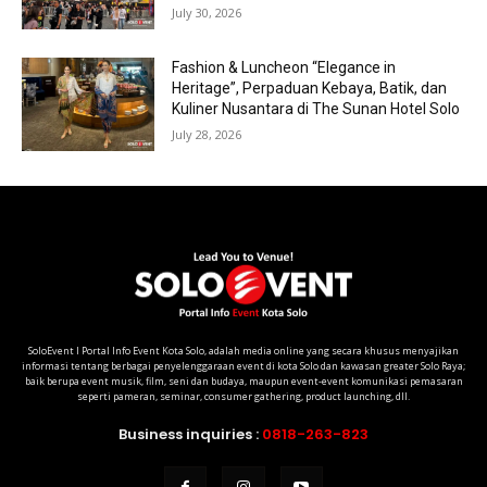
July 30, 2026
Fashion & Luncheon “Elegance in
Heritage”, Perpaduan Kebaya, Batik, dan
Kuliner Nusantara di The Sunan Hotel Solo
July 28, 2026
SoloEvent I Portal Info Event Kota Solo, adalah media online yang secara khusus menyajikan
informasi tentang berbagai penyelenggaraan event di kota Solo dan kawasan greater Solo Raya;
baik berupa event musik, film, seni dan budaya, maupun event-event komunikasi pemasaran
seperti pameran, seminar, consumer gathering, product launching, dll.
Business inquiries :
0818-263-823