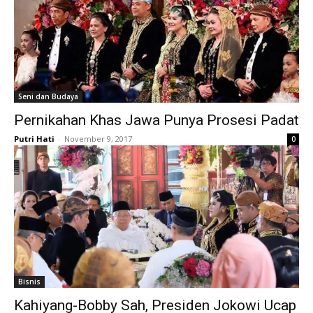
Seni dan Budaya
Pernikahan Khas Jawa Punya Prosesi Padat
Putri Hati
-
November 9, 2017
0
Bisnis
Kahiyang-Bobby Sah, Presiden Jokowi Ucap