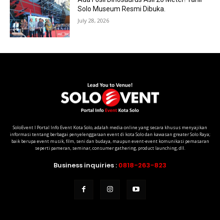
Solo Museum Resmi Dibuka.
July 28, 2026
SoloEvent I Portal Info Event Kota Solo, adalah media online yang secara khusus menyajikan
informasi tentang berbagai penyelenggaraan event di kota Solo dan kawasan greater Solo Raya;
baik berupa event musik, film, seni dan budaya, maupun event-event komunikasi pemasaran
seperti pameran, seminar, consumer gathering, product launching, dll.
Business inquiries :
0818-263-823