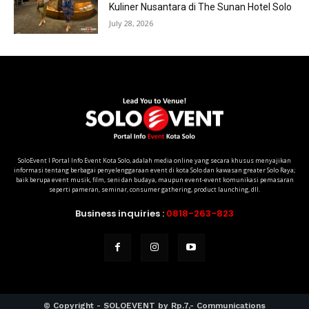
Kuliner Nusantara di The Sunan Hotel Solo
July 28, 2026
SoloEvent I Portal Info Event Kota Solo, adalah media online yang secara khusus menyajikan
informasi tentang berbagai penyelenggaraan event di kota Solo dan kawasan greater Solo Raya;
baik berupa event musik, film, seni dan budaya, maupun event-event komunikasi pemasaran
seperti pameran, seminar, consumer gathering, product launching, dll.
Business inquiries :
0818-263-823
© Copyright - SOLOEVENT by Rp.7,- Communications