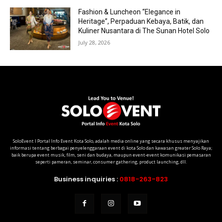
Fashion & Luncheon “Elegance in
Heritage”, Perpaduan Kebaya, Batik, dan
Kuliner Nusantara di The Sunan Hotel Solo
July 28, 2026
SoloEvent I Portal Info Event Kota Solo, adalah media online yang secara khusus menyajikan
informasi tentang berbagai penyelenggaraan event di kota Solo dan kawasan greater Solo Raya;
baik berupa event musik, film, seni dan budaya, maupun event-event komunikasi pemasaran
seperti pameran, seminar, consumer gathering, product launching, dll.
Business inquiries :
0818-263-823