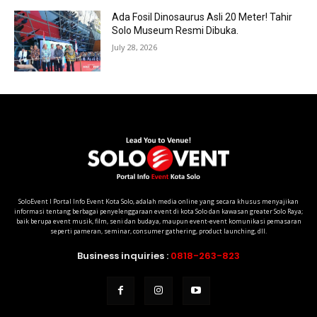
Ada Fosil Dinosaurus Asli 20 Meter! Tahir
Solo Museum Resmi Dibuka.
July 28, 2026
SoloEvent I Portal Info Event Kota Solo, adalah media online yang secara khusus menyajikan
informasi tentang berbagai penyelenggaraan event di kota Solo dan kawasan greater Solo Raya;
baik berupa event musik, film, seni dan budaya, maupun event-event komunikasi pemasaran
seperti pameran, seminar, consumer gathering, product launching, dll.
Business inquiries :
0818-263-823