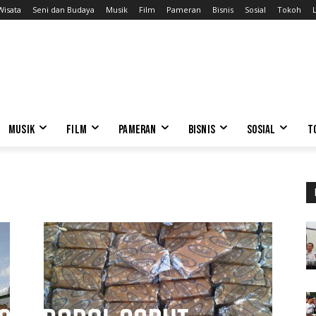
Wisata
Seni dan Budaya
Musik
Film
Pameran
Bisnis
Sosial
Tokoh
L
MUSIK
FILM
PAMERAN
BISNIS
SOSIAL
T