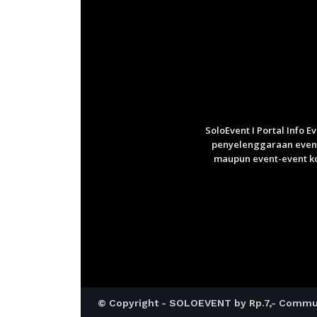
SoloEvent I Portal Info 
penyelenggaraan event 
maupun event-event ko
© Copyright - SOLOEVENT by Rp.7,- Commu