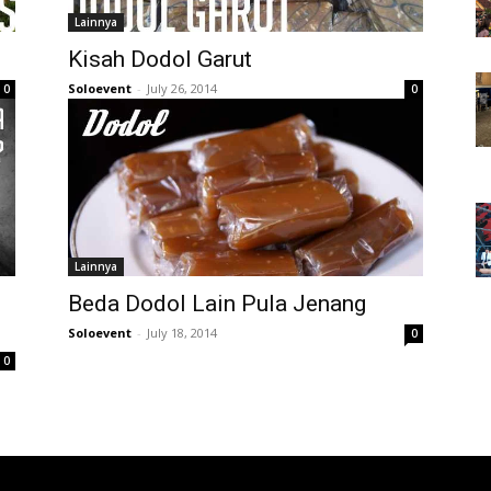
Lainnya
Kisah Dodol Garut
Soloevent
-
July 26, 2014
0
0
Lainnya
Beda Dodol Lain Pula Jenang
Soloevent
-
July 18, 2014
0
0