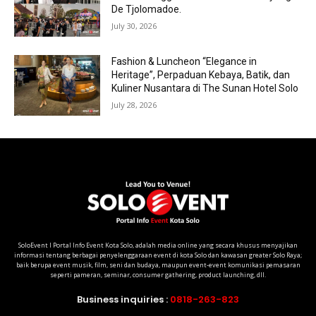
De Tjolomadoe.
July 30, 2026
Fashion & Luncheon “Elegance in
Heritage”, Perpaduan Kebaya, Batik, dan
Kuliner Nusantara di The Sunan Hotel Solo
July 28, 2026
SoloEvent I Portal Info Event Kota Solo, adalah media online yang secara khusus menyajikan
informasi tentang berbagai penyelenggaraan event di kota Solo dan kawasan greater Solo Raya;
baik berupa event musik, film, seni dan budaya, maupun event-event komunikasi pemasaran
seperti pameran, seminar, consumer gathering, product launching, dll.
Business inquiries :
0818-263-823