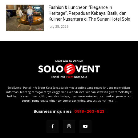
Fashion & Luncheon “Elegance in
Heritage”, Perpaduan Kebaya, Batik, dan
Kuliner Nusantara di The Sunan Hotel Solo
July 28, 2026
SoloEvent I Portal Info Event Kota Solo, adalah media online yang secara khusus menyajikan
informasi tentang berbagai penyelenggaraan event di kota Solo dan kawasan greater Solo Raya;
baik berupa event musik, film, seni dan budaya, maupun event-event komunikasi pemasaran
seperti pameran, seminar, consumer gathering, product launching, dll.
Business inquiries :
0818-263-823