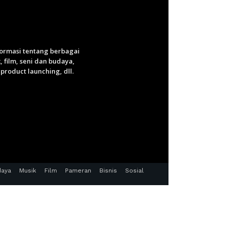
nformasi tentang berbagai
 film, seni dan budaya,
roduct launching, dll.
daya
Musik
Film
Pameran
Bisnis
Sosial