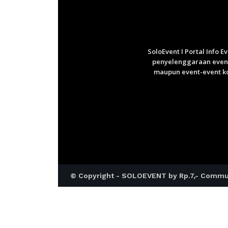
SoloEvent I Portal Info 
penyelenggaraan event 
maupun event-event ko
© Copyright - SOLOEVENT by Rp.7,- Commu