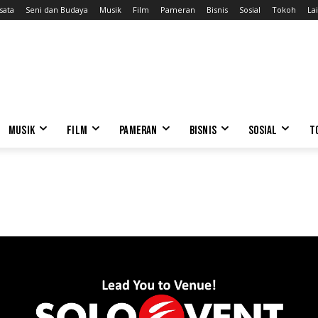
sata
Seni dan Budaya
Musik
Film
Pameran
Bisnis
Sosial
Tokoh
Lai
MUSIK
FILM
PAMERAN
BISNIS
SOSIAL
T