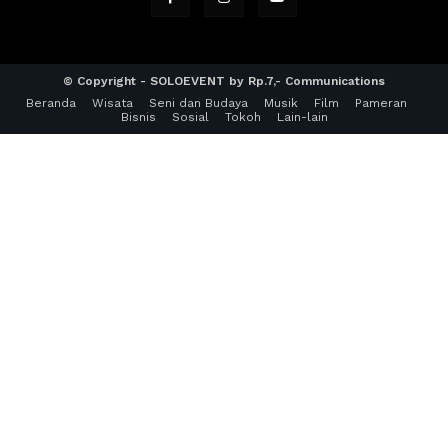
© Copyright - SOLOEVENT by Rp.7,- Communications
Beranda
Wisata
Seni dan Budaya
Musik
Film
Pameran
Bisnis
Sosial
Tokoh
Lain-lain