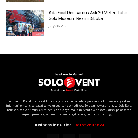
Ada Fosil Dinosaurus Asli 20 Meter! Tahir
Solo Museum Resmi Dibuka.
July 28, 2026
SoloEvent I Portal Info Event Kota Solo, adalah media online yang secara khusus menyajikan
informasi tentang berbagai penyelenggaraan event di kota Solo dan kawasan greater Solo Raya;
baik berupa event musik, film, seni dan budaya, maupun event-event komunikasi pemasaran
seperti pameran, seminar, consumer gathering, product launching, dll.
Business inquiries :
0818-263-823