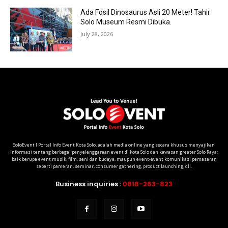
Ada Fosil Dinosaurus Asli 20 Meter! Tahir
Solo Museum Resmi Dibuka.
July 28, 2026
SoloEvent I Portal Info Event Kota Solo, adalah media online yang secara khusus menyajikan
informasi tentang berbagai penyelenggaraan event di kota Solo dan kawasan greater Solo Raya;
baik berupa event musik, film, seni dan budaya, maupun event-event komunikasi pemasaran
seperti pameran, seminar, consumer gathering, product launching, dll.
Business inquiries :
0818-263-823