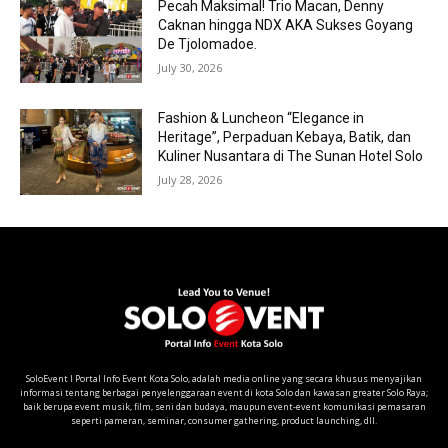
Pecah Maksimal! Trio Macan, Denny
Caknan hingga NDX AKA Sukses Goyang
De Tjolomadoe.
July 30, 2026
Fashion & Luncheon “Elegance in
Heritage”, Perpaduan Kebaya, Batik, dan
Kuliner Nusantara di The Sunan Hotel Solo
July 28, 2026
SoloEvent I Portal Info Event Kota Solo, adalah media online yang secara khusus menyajikan
informasi tentang berbagai penyelenggaraan event di kota Solo dan kawasan greater Solo Raya;
baik berupa event musik, film, seni dan budaya, maupun event-event komunikasi pemasaran
seperti pameran, seminar, consumer gathering, product launching, dll.