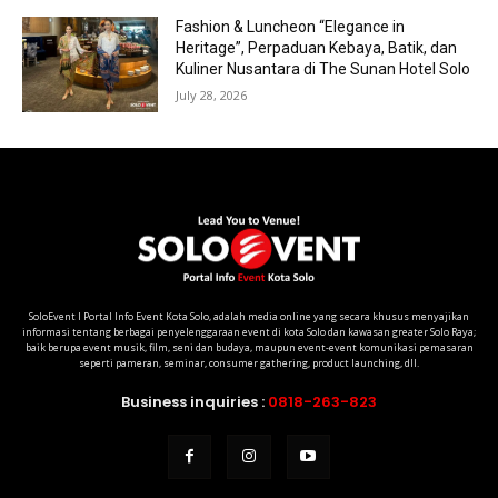
Fashion & Luncheon “Elegance in
Heritage”, Perpaduan Kebaya, Batik, dan
Kuliner Nusantara di The Sunan Hotel Solo
July 28, 2026
SoloEvent I Portal Info Event Kota Solo, adalah media online yang secara khusus menyajikan
informasi tentang berbagai penyelenggaraan event di kota Solo dan kawasan greater Solo Raya;
baik berupa event musik, film, seni dan budaya, maupun event-event komunikasi pemasaran
seperti pameran, seminar, consumer gathering, product launching, dll.
Business inquiries :
0818-263-823