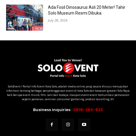
Ada Fosil Dinosaurus Asli 20 Meter! Tahir
Solo Museum Resmi Dibuka.
July 28, 2026
SoloEvent I Portal Info Event Kota Solo, adalah media online yang secara khusus menyajikan
informasi tentang berbagai penyelenggaraan event di kota Solo dan kawasan greater Solo Raya;
baik berupa event musik, film, seni dan budaya, maupun event-event komunikasi pemasaran
seperti pameran, seminar, consumer gathering, product launching, dll.
Business inquiries :
0818-263-823