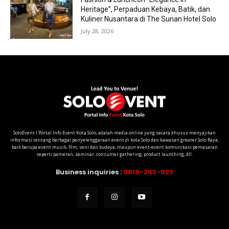
Heritage”, Perpaduan Kebaya, Batik, dan
Kuliner Nusantara di The Sunan Hotel Solo
July 28, 2026
SoloEvent I Portal Info Event Kota Solo, adalah media online yang secara khusus menyajikan
informasi tentang berbagai penyelenggaraan event di kota Solo dan kawasan greater Solo Raya;
baik berupa event musik, film, seni dan budaya, maupun event-event komunikasi pemasaran
seperti pameran, seminar, consumer gathering, product launching, dll.
Business inquiries :
0818-263-823